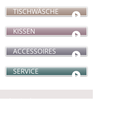
TISCHWÄSCHE
KISSEN
ACCESSOIRES
SERVICE
Anrufen
Tel.:
+41 79 853 88 65
Kontakt
info@icch.ch