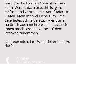
freudiges Lächeln ins Gesicht zaubern
kann. Was es dazu braucht, ist ganz
einfach und vertraut, ein Anruf oder ein
E-Mail. Mein mit viel Liebe zum Detail
gefertigtes Schneiderstück – es dürfen
natürlich auch mehrere sein - lasse ich
Ihnen anschliessend gerne auf dem
Postweg zukommen.
Ich freue mich, Ihre Wünsche erfüllen zu
dürfen.
Anrufen
Tel.:
+41 79 853 88 65
Kontakt
info@icch.ch
Atelier
Gewerbe Badhus 12
6022 Grosswangen