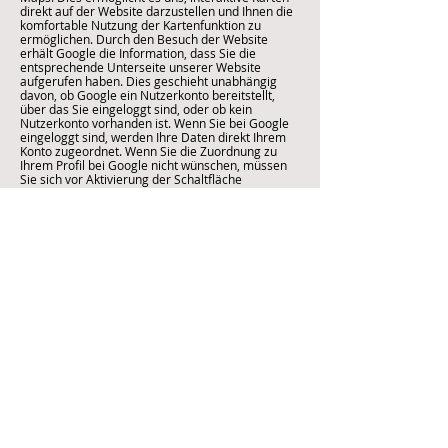
direkt auf der Website darzustellen und Ihnen die
komfortable Nutzung der Kartenfunktion zu
ermöglichen. Durch den Besuch der Website
erhält Google die Information, dass Sie die
entsprechende Unterseite unserer Website
aufgerufen haben. Dies geschieht unabhängig
davon, ob Google ein Nutzerkonto bereitstellt,
über das Sie eingeloggt sind, oder ob kein
Nutzerkonto vorhanden ist. Wenn Sie bei Google
eingeloggt sind, werden Ihre Daten direkt Ihrem
Konto zugeordnet. Wenn Sie die Zuordnung zu
Ihrem Profil bei Google nicht wünschen, müssen
Sie sich vor Aktivierung der Schaltfläche
ausloggen. Google speichert Ihre Daten als
Nutzungsprofile und nutzt sie für Zwecke der
Werbung, Marktforschung und/oder
bedarfsgerechten Gestaltung seiner Website. Eine
solche Auswertung erfolgt insbesondere (auch für
nicht eingeloggte Nutzer) zur Erbringung
bedarfsgerechter Werbung und um andere
Nutzer des sozialen Netzwerks über Ihre
Aktivitäten auf unserer Website zu informieren.
Sie haben das Recht, der Erstellung dieser
Nutzerprofile zu widersprechen, wobei Sie sich
zur Ausübung dieses Rechts an Google wenden
müssen. Nähere Informationen zu Zweck und
Umfang der Datenerhebung und -verarbeitung
durch Google sowie weitere Informationen zu
Ihren diesbezüglichen Rechten und
Einstellungsmöglichkeiten zum Schutz Ihrer
Privatsphäre finden Sie unter:
www.google.de/intl/de/policies/privacy.